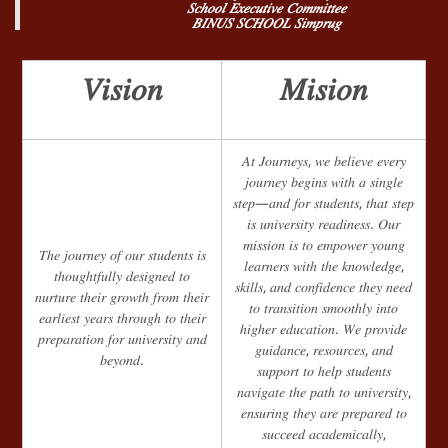
𝑆𝑐ℎ𝑜𝑜𝑙 𝐸𝑥𝑒𝑐𝑢𝑡𝑖𝑣𝑒 𝐶𝑜𝑚𝑚𝑖𝑡𝑡𝑒𝑒
𝐵𝐼𝑁𝑈𝑆 𝑆𝐶𝐻𝑂𝑂𝐿 𝑆𝑖𝑚𝑝𝑟𝑢𝑔
𝑉𝑖𝑠𝑖𝑜𝑛
𝑀𝑖𝑠𝑖𝑜𝑛
𝐴𝑡 𝐽𝑜𝑢𝑟𝑛𝑒𝑦𝑠, 𝑤𝑒 𝑏𝑒𝑙𝑖𝑒𝑣𝑒 𝑒𝑣𝑒𝑟𝑦
𝑗𝑜𝑢𝑟𝑛𝑒𝑦 𝑏𝑒𝑔𝑖𝑛𝑠 𝑤𝑖𝑡ℎ 𝑎 𝑠𝑖𝑛𝑔𝑙𝑒
𝑠𝑡𝑒𝑝—𝑎𝑛𝑑 𝑓𝑜𝑟 𝑠𝑡𝑢𝑑𝑒𝑛𝑡𝑠, 𝑡ℎ𝑎𝑡 𝑠𝑡𝑒𝑝
𝑖𝑠 𝑢𝑛𝑖𝑣𝑒𝑟𝑠𝑖𝑡𝑦 𝑟𝑒𝑎𝑑𝑖𝑛𝑒𝑠𝑠. 𝑂𝑢𝑟
𝑚𝑖𝑠𝑠𝑖𝑜𝑛 𝑖𝑠 𝑡𝑜 𝑒𝑚𝑝𝑜𝑤𝑒𝑟 𝑦𝑜𝑢𝑛𝑔
𝑇ℎ𝑒 𝑗𝑜𝑢𝑟𝑛𝑒𝑦 𝑜𝑓 𝑜𝑢𝑟 𝑠𝑡𝑢𝑑𝑒𝑛𝑡𝑠 𝑖𝑠
𝑙𝑒𝑎𝑟𝑛𝑒𝑟𝑠 𝑤𝑖𝑡ℎ 𝑡ℎ𝑒 𝑘𝑛𝑜𝑤𝑙𝑒𝑑𝑔𝑒,
𝑡ℎ𝑜𝑢𝑔ℎ𝑡𝑓𝑢𝑙𝑙𝑦 𝑑𝑒𝑠𝑖𝑔𝑛𝑒𝑑 𝑡𝑜
𝑠𝑘𝑖𝑙𝑙𝑠, 𝑎𝑛𝑑 𝑐𝑜𝑛𝑓𝑖𝑑𝑒𝑛𝑐𝑒 𝑡ℎ𝑒𝑦 𝑛𝑒𝑒𝑑
𝑛𝑢𝑟𝑡𝑢𝑟𝑒 𝑡ℎ𝑒𝑖𝑟 𝑔𝑟𝑜𝑤𝑡ℎ 𝑓𝑟𝑜𝑚 𝑡ℎ𝑒𝑖𝑟
𝑡𝑜 𝑡𝑟𝑎𝑛𝑠𝑖𝑡𝑖𝑜𝑛 𝑠𝑚𝑜𝑜𝑡ℎ𝑙𝑦 𝑖𝑛𝑡𝑜
𝑒𝑎𝑟𝑙𝑖𝑒𝑠𝑡 𝑦𝑒𝑎𝑟𝑠 𝑡ℎ𝑟𝑜𝑢𝑔ℎ 𝑡𝑜 𝑡ℎ𝑒𝑖𝑟
ℎ𝑖𝑔ℎ𝑒𝑟 𝑒𝑑𝑢𝑐𝑎𝑡𝑖𝑜𝑛. 𝑊𝑒 𝑝𝑟𝑜𝑣𝑖𝑑𝑒
𝑝𝑟𝑒𝑝𝑎𝑟𝑎𝑡𝑖𝑜𝑛 𝑓𝑜𝑟 𝑢𝑛𝑖𝑣𝑒𝑟𝑠𝑖𝑡𝑦 𝑎𝑛𝑑
𝑔𝑢𝑖𝑑𝑎𝑛𝑐𝑒, 𝑟𝑒𝑠𝑜𝑢𝑟𝑐𝑒𝑠, 𝑎𝑛𝑑
𝑏𝑒𝑦𝑜𝑛𝑑.
𝑠𝑢𝑝𝑝𝑜𝑟𝑡 𝑡𝑜 ℎ𝑒𝑙𝑝 𝑠𝑡𝑢𝑑𝑒𝑛𝑡𝑠
𝑛𝑎𝑣𝑖𝑔𝑎𝑡𝑒 𝑡ℎ𝑒 𝑝𝑎𝑡ℎ 𝑡𝑜 𝑢𝑛𝑖𝑣𝑒𝑟𝑠𝑖𝑡𝑦,
𝑒𝑛𝑠𝑢𝑟𝑖𝑛𝑔 𝑡ℎ𝑒𝑦 𝑎𝑟𝑒 𝑝𝑟𝑒𝑝𝑎𝑟𝑒𝑑 𝑡𝑜
𝑠𝑢𝑐𝑐𝑒𝑒𝑑 𝑎𝑐𝑎𝑑𝑒𝑚𝑖𝑐𝑎𝑙𝑙𝑦,