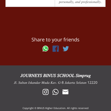
𝑝𝑒𝑟𝑠𝑜𝑛𝑎𝑙𝑙𝑦, 𝑎𝑛𝑑 𝑝𝑟𝑜𝑓𝑒𝑠𝑠𝑖𝑜𝑛𝑎𝑙𝑙𝑦.
Share to your friends
𝐽𝑂𝑈𝑅𝑁𝐸𝑌𝑆 𝐵𝐼𝑁𝑈𝑆 𝑆𝐶𝐻𝑂𝑂𝐿 𝑆𝑖𝑚𝑝𝑟𝑢𝑔
𝐽𝑙. 𝑆𝑢𝑙𝑡𝑎𝑛 𝐼𝑠𝑘𝑎𝑛𝑑𝑎𝑟 𝑀𝑢𝑑𝑎 𝐾𝑎𝑣. 𝐺-8 𝐽𝑎𝑘𝑎𝑟𝑡𝑎 𝑆𝑒𝑙𝑎𝑡𝑎𝑛 12220
Copyright © BINUS Higher Education. All rights reserved