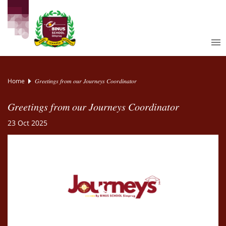
Home
𝐺𝑟𝑒𝑒𝑡𝑖𝑛𝑔𝑠 𝑓𝑟𝑜𝑚 𝑜𝑢𝑟 𝐽𝑜𝑢𝑟𝑛𝑒𝑦𝑠 𝐶𝑜𝑜𝑟𝑑𝑖𝑛𝑎𝑡𝑜𝑟
𝐺𝑟𝑒𝑒𝑡𝑖𝑛𝑔𝑠 𝑓𝑟𝑜𝑚 𝑜𝑢𝑟 𝐽𝑜𝑢𝑟𝑛𝑒𝑦𝑠 𝐶𝑜𝑜𝑟𝑑𝑖𝑛𝑎𝑡𝑜𝑟
23 Oct 2025