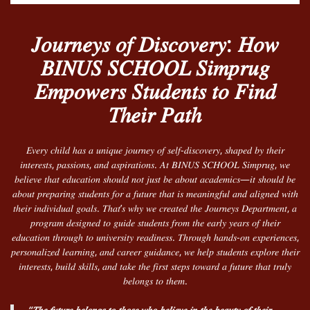
𝐽𝑜𝑢𝑟𝑛𝑒𝑦𝑠 𝑜𝑓 𝐷𝑖𝑠𝑐𝑜𝑣𝑒𝑟𝑦: 𝐻𝑜𝑤
𝐵𝐼𝑁𝑈𝑆 𝑆𝐶𝐻𝑂𝑂𝐿 𝑆𝑖𝑚𝑝𝑟𝑢𝑔
𝐸𝑚𝑝𝑜𝑤𝑒𝑟𝑠 𝑆𝑡𝑢𝑑𝑒𝑛𝑡𝑠 𝑡𝑜 𝐹𝑖𝑛𝑑
𝑇ℎ𝑒𝑖𝑟 𝑃𝑎𝑡ℎ
𝐸𝑣𝑒𝑟𝑦 𝑐ℎ𝑖𝑙𝑑 ℎ𝑎𝑠 𝑎 𝑢𝑛𝑖𝑞𝑢𝑒 𝑗𝑜𝑢𝑟𝑛𝑒𝑦 𝑜𝑓 𝑠𝑒𝑙𝑓-𝑑𝑖𝑠𝑐𝑜𝑣𝑒𝑟𝑦, 𝑠ℎ𝑎𝑝𝑒𝑑 𝑏𝑦 𝑡ℎ𝑒𝑖𝑟
𝑖𝑛𝑡𝑒𝑟𝑒𝑠𝑡𝑠, 𝑝𝑎𝑠𝑠𝑖𝑜𝑛𝑠, 𝑎𝑛𝑑 𝑎𝑠𝑝𝑖𝑟𝑎𝑡𝑖𝑜𝑛𝑠. 𝐴𝑡 𝐵𝐼𝑁𝑈𝑆 𝑆𝐶𝐻𝑂𝑂𝐿 𝑆𝑖𝑚𝑝𝑟𝑢𝑔, 𝑤𝑒
𝑏𝑒𝑙𝑖𝑒𝑣𝑒 𝑡ℎ𝑎𝑡 𝑒𝑑𝑢𝑐𝑎𝑡𝑖𝑜𝑛 𝑠ℎ𝑜𝑢𝑙𝑑 𝑛𝑜𝑡 𝑗𝑢𝑠𝑡 𝑏𝑒 𝑎𝑏𝑜𝑢𝑡 𝑎𝑐𝑎𝑑𝑒𝑚𝑖𝑐𝑠—𝑖𝑡 𝑠ℎ𝑜𝑢𝑙𝑑 𝑏𝑒
𝑎𝑏𝑜𝑢𝑡 𝑝𝑟𝑒𝑝𝑎𝑟𝑖𝑛𝑔 𝑠𝑡𝑢𝑑𝑒𝑛𝑡𝑠 𝑓𝑜𝑟 𝑎 𝑓𝑢𝑡𝑢𝑟𝑒 𝑡ℎ𝑎𝑡 𝑖𝑠 𝑚𝑒𝑎𝑛𝑖𝑛𝑔𝑓𝑢𝑙 𝑎𝑛𝑑 𝑎𝑙𝑖𝑔𝑛𝑒𝑑 𝑤𝑖𝑡ℎ
𝑡ℎ𝑒𝑖𝑟 𝑖𝑛𝑑𝑖𝑣𝑖𝑑𝑢𝑎𝑙 𝑔𝑜𝑎𝑙𝑠. 𝑇ℎ𝑎𝑡’𝑠 𝑤ℎ𝑦 𝑤𝑒 𝑐𝑟𝑒𝑎𝑡𝑒𝑑 𝑡ℎ𝑒 𝐽𝑜𝑢𝑟𝑛𝑒𝑦𝑠 𝐷𝑒𝑝𝑎𝑟𝑡𝑚𝑒𝑛𝑡, 𝑎
𝑝𝑟𝑜𝑔𝑟𝑎𝑚 𝑑𝑒𝑠𝑖𝑔𝑛𝑒𝑑 𝑡𝑜 𝑔𝑢𝑖𝑑𝑒 𝑠𝑡𝑢𝑑𝑒𝑛𝑡𝑠 𝑓𝑟𝑜𝑚 𝑡ℎ𝑒 𝑒𝑎𝑟𝑙𝑦 𝑦𝑒𝑎𝑟𝑠 𝑜𝑓 𝑡ℎ𝑒𝑖𝑟
𝑒𝑑𝑢𝑐𝑎𝑡𝑖𝑜𝑛 𝑡ℎ𝑟𝑜𝑢𝑔ℎ 𝑡𝑜 𝑢𝑛𝑖𝑣𝑒𝑟𝑠𝑖𝑡𝑦 𝑟𝑒𝑎𝑑𝑖𝑛𝑒𝑠𝑠. 𝑇ℎ𝑟𝑜𝑢𝑔ℎ ℎ𝑎𝑛𝑑𝑠-𝑜𝑛 𝑒𝑥𝑝𝑒𝑟𝑖𝑒𝑛𝑐𝑒𝑠,
𝑝𝑒𝑟𝑠𝑜𝑛𝑎𝑙𝑖𝑧𝑒𝑑 𝑙𝑒𝑎𝑟𝑛𝑖𝑛𝑔, 𝑎𝑛𝑑 𝑐𝑎𝑟𝑒𝑒𝑟 𝑔𝑢𝑖𝑑𝑎𝑛𝑐𝑒, 𝑤𝑒 ℎ𝑒𝑙𝑝 𝑠𝑡𝑢𝑑𝑒𝑛𝑡𝑠 𝑒𝑥𝑝𝑙𝑜𝑟𝑒 𝑡ℎ𝑒𝑖𝑟
𝑖𝑛𝑡𝑒𝑟𝑒𝑠𝑡𝑠, 𝑏𝑢𝑖𝑙𝑑 𝑠𝑘𝑖𝑙𝑙𝑠, 𝑎𝑛𝑑 𝑡𝑎𝑘𝑒 𝑡ℎ𝑒 𝑓𝑖𝑟𝑠𝑡 𝑠𝑡𝑒𝑝𝑠 𝑡𝑜𝑤𝑎𝑟𝑑 𝑎 𝑓𝑢𝑡𝑢𝑟𝑒 𝑡ℎ𝑎𝑡 𝑡𝑟𝑢𝑙𝑦
𝑏𝑒𝑙𝑜𝑛𝑔𝑠 𝑡𝑜 𝑡ℎ𝑒𝑚.
“𝑇ℎ𝑒 𝑓𝑢𝑡𝑢𝑟𝑒 𝑏𝑒𝑙𝑜𝑛𝑔𝑠 𝑡𝑜 𝑡ℎ𝑜𝑠𝑒 𝑤ℎ𝑜 𝑏𝑒𝑙𝑖𝑒𝑣𝑒 𝑖𝑛 𝑡ℎ𝑒 𝑏𝑒𝑎𝑢𝑡𝑦 𝑜𝑓 𝑡ℎ𝑒𝑖𝑟