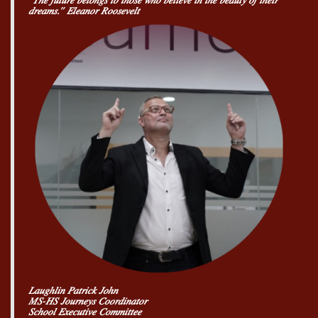
𝑑𝑟𝑒𝑎𝑚𝑠.” 𝐸𝑙𝑒𝑎𝑛𝑜𝑟 𝑅𝑜𝑜𝑠𝑒𝑣𝑒𝑙𝑡
𝐿𝑎𝑢𝑔ℎ𝑙𝑖𝑛 𝑃𝑎𝑡𝑟𝑖𝑐𝑘 𝐽𝑜ℎ𝑛
𝑀𝑆-𝐻𝑆 𝐽𝑜𝑢𝑟𝑛𝑒𝑦𝑠 𝐶𝑜𝑜𝑟𝑑𝑖𝑛𝑎𝑡𝑜𝑟
𝑆𝑐ℎ𝑜𝑜𝑙 𝐸𝑥𝑒𝑐𝑢𝑡𝑖𝑣𝑒 𝐶𝑜𝑚𝑚𝑖𝑡𝑡𝑒𝑒