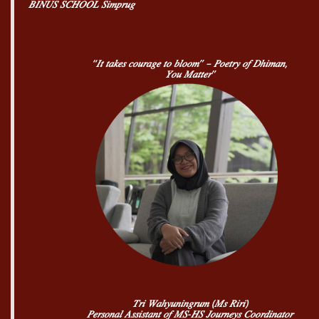
𝐵𝐼𝑁𝑈𝑆 𝑆𝐶𝐻𝑂𝑂𝐿 𝑆𝑖𝑚𝑝𝑟𝑢𝑔
“𝐼𝑡 𝑡𝑎𝑘𝑒𝑠 𝑐𝑜𝑢𝑟𝑎𝑔𝑒 𝑡𝑜 𝑏𝑙𝑜𝑜𝑚” – 𝑃𝑜𝑒𝑡𝑟𝑦 𝑜𝑓 𝐷ℎ𝑖𝑚𝑎𝑛,
𝑌𝑜𝑢 𝑀𝑎𝑡𝑡𝑒𝑟”
𝑇𝑟𝑖 𝑊𝑎ℎ𝑦𝑢𝑛𝑖𝑛𝑔𝑟𝑢𝑚 (𝑀𝑠 𝑅𝑖𝑟𝑖)
𝑃𝑒𝑟𝑠𝑜𝑛𝑎𝑙 𝐴𝑠𝑠𝑖𝑠𝑡𝑎𝑛𝑡 𝑜𝑓 𝑀𝑆-𝐻𝑆 𝐽𝑜𝑢𝑟𝑛𝑒𝑦𝑠 𝐶𝑜𝑜𝑟𝑑𝑖𝑛𝑎𝑡𝑜𝑟